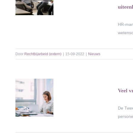
uiteen
HR-mana
wetensch
Door
Rechtbijarbeid (extern)
|
15-09-2022
|
Nieuws
Veel v
De Twee
personee