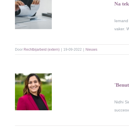
Na tek
Iemand 
vaker. W
Door
Rechtbijarbeid (extern)
|
19-09-2022
|
Nieuws
'Benut
Nidhi S
succesve