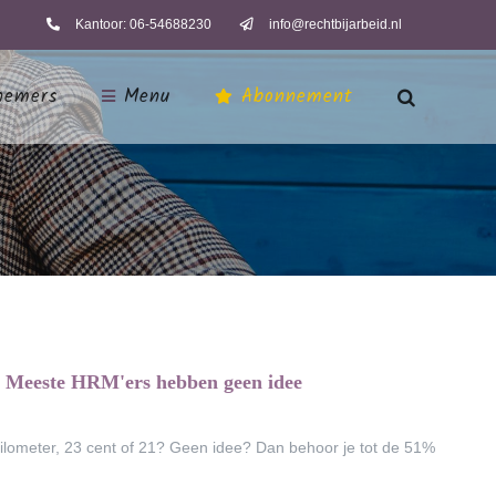
Kantoor: 06-54688230
info@rechtbijarbeid.nl
nemers
Menu
Abonnement
Nieuws
Opdrachtgevers
Contact
? Meeste HRM'ers hebben geen idee
kilometer, 23 cent of 21? Geen idee? Dan behoor je tot de 51%