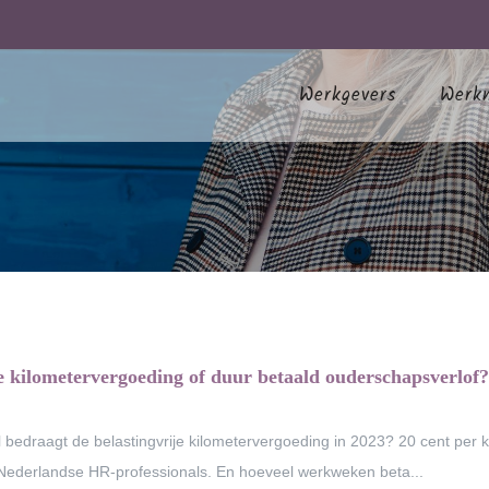
Werkgevers
Werk
 kilometervergoeding of duur betaald ouderschapsverlof
 bedraagt de belastingvrije kilometervergoeding in 2023? 20 cent per 
Nederlandse HR-professionals. En hoeveel werkweken beta...