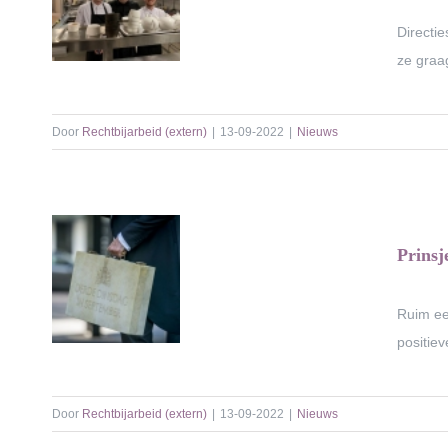
Directi
ze graag
Door
Rechtbijarbeid (extern)
|
13-09-2022
|
Nieuws
Prinsj
Ruim ee
positie
Door
Rechtbijarbeid (extern)
|
13-09-2022
|
Nieuws