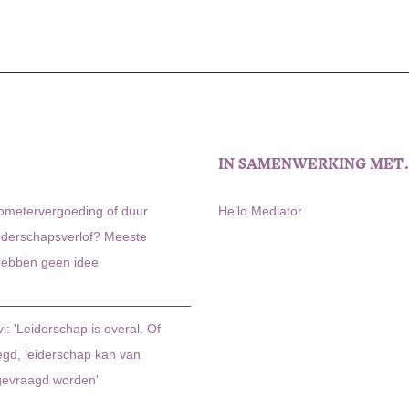
IN SAMENWERKING ME
lometervergoeding of duur
Hello Mediator
uderschapsverlof? Meeste
ebben geen idee
i: 'Leiderschap is overal. Of
egd, leiderschap kan van
gevraagd worden'