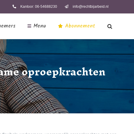
Kantoor: 06-54688230
info@rechtbijarbeid.nl
nemers
Menu
Abonnement
Nieuws
Opdrachtgevers
name oproepkrachten
Contact