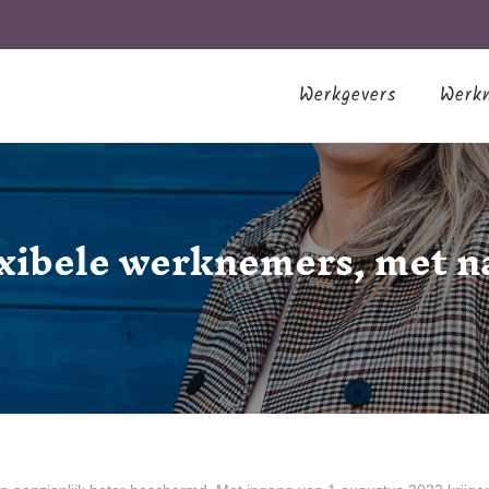
Werkgevers
Werk
exibele werknemers, met 