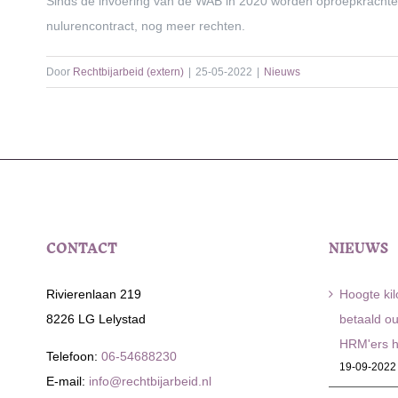
Sinds de invoering van de WAB in 2020 worden oproepkrachten
nulurencontract, nog meer rechten.
Door
Rechtbijarbeid (extern)
|
25-05-2022
|
Nieuws
CONTACT
NIEUWS
Rivierenlaan 219
Hoogte ki
8226 LG Lelystad
betaald o
HRM'ers h
Telefoon:
06-54688230
19-09-2022
E-mail:
info@rechtbijarbeid.nl