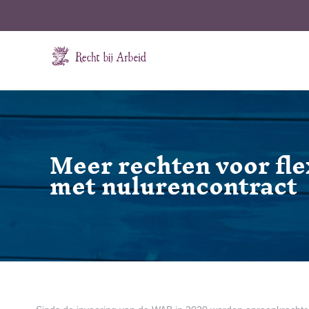
Ga
naar
inhoud
Meer rechten voor fl
met nulurencontract