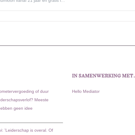
mumloon vanaf 21 jaar en gratis l…
IN SAMENWERKING ME
lometervergoeding of duur
Hello Mediator
uderschapsverlof? Meeste
ebben geen idee
i: 'Leiderschap is overal. Of