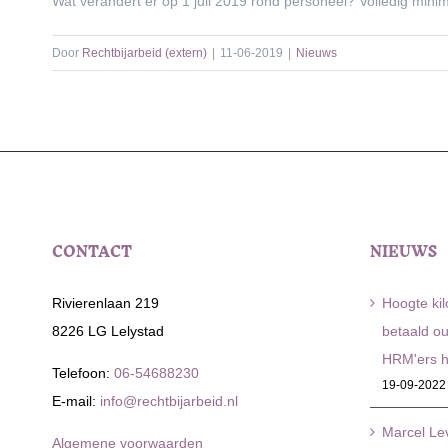
Wat verandert er op 1 juli 2019 rond personeel? Volledig mini
Door
Rechtbijarbeid (extern)
|
11-06-2019
|
Nieuws
CONTACT
NIEUWS
Rivierenlaan 219
Hoogte ki
8226 LG Lelystad
betaald o
HRM'ers h
Telefoon:
06-54688230
19-09-2022
E-mail:
info@rechtbijarbeid.nl
Marcel Lev
Algemene voorwaarden